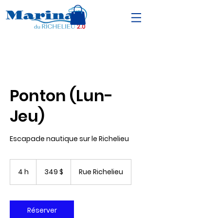
Ponton (Lun-
Jeu)
Escapade nautique sur le Richelieu
349 dollars
canadiens
4 h
4
349 $
Rue Richelieu
h
Réserver