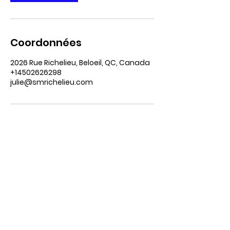
Coordonnées
2026 Rue Richelieu, Beloeil, QC, Canada
+14502626298
julie@smrichelieu.com
Département des ventes
En tout temps à :
julie@smrichelieu.com
Adresse:
2026, rue Richelieu, Beloeil (QC), J3G
0Y3