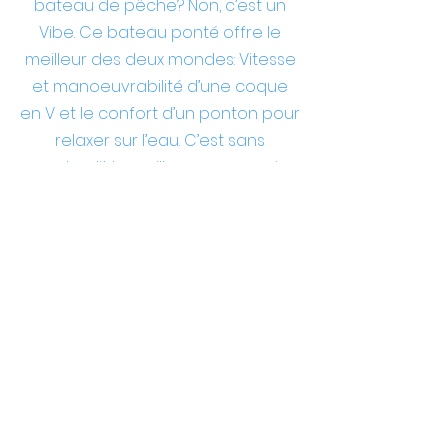
bateau de pêche? Non, c’est un
Vibe. Ce bateau ponté offre le
meilleur des deux mondes: Vitesse
et manoeuvrabilité d’une coque
en V et le confort d’un ponto
n pour
relaxer sur l’eau. C’est sans
contredit le meilleur compromis
pour toutes les occasions.
VOIR PLUS...
INVENTAIRE
D'OCCASION
VOIR PLUS...