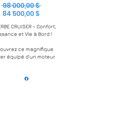
Prix
 98 000,00 $ 
Prix
original
84 500,00 $
promotionnel
RBE CRUISER – Confort,
ssance et Vie à Bord !
ouvrez ce magnifique
ser équipé d’un moteur
rcury 8.2L avec pied
avo 3 de 515 heures,
it pour ceux qui aiment
ter de l’eau, du confort
ormir sous les étoiles.
À l’intérieur :
chambres confortables