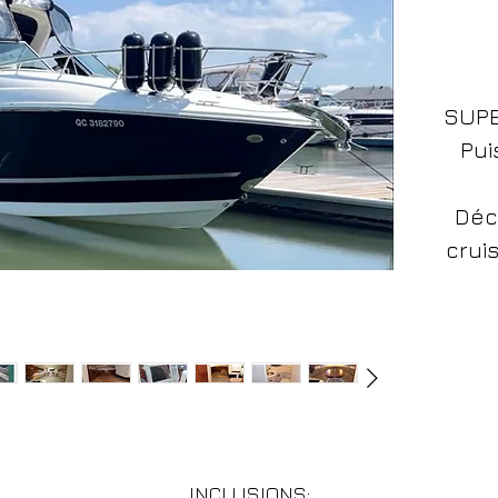
SUPE
Pui
Déc
crui
Me
Br
parfa
profi
et d
2 
INCLUSIONS: