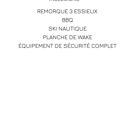
po
REMORQUE 3 ESSIEUX
BBQ
SKI NAUTIQUE
na
PLANCHE DE WAKE
ÉQUIPEMENT DE SÉCURITÉ COMPLET
Cu
Marina pour les visites
Adresse:
fo
Lundi au Vendredi
2026, rue Richelieu,
de 9h00 à 17h00
Beloeil (QC), J3G 0Y3
Samedi 9h00 à 16h00
✨ Id
Dimanche 9H00 à 14h00
pr
l’ea
na
expér