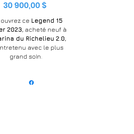
Prix
original
30 900,00 $
promotionnel
ouvrez ce
Legend 15
er 2023
, acheté neuf à
rina du Richelieu 2.0
,
entretenu avec le plus
grand soin.
Caractéristiques
principales :
teur
: Mercury 40 ELPT
 E, fiable et performant
eulement
39 heures
lyvalent
: idéal pour la
pêche, les sorties en