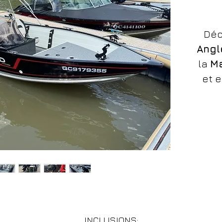
Déc
Angl
la
Ma
et 
Mo
4S
S
Po
INCLUSIONS: