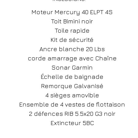
fa
​​
Moteur Mercury 40 ELPT 4S
Toit Bimini noir
Ét
Toile rapide
Kit de sécurité
Profi
Ancre blanche 20 Lbs
con
corde amarrage avec Chaîne
pol
Sonar Garmin
vo
Échelle de baignade
Remorque Galvanisé
mai
4 sièges amovible
Ensemble de 4 vestes de flottaison
d’
2 défences RIB 5.5x20 G3 noir
Extincteur 5BC